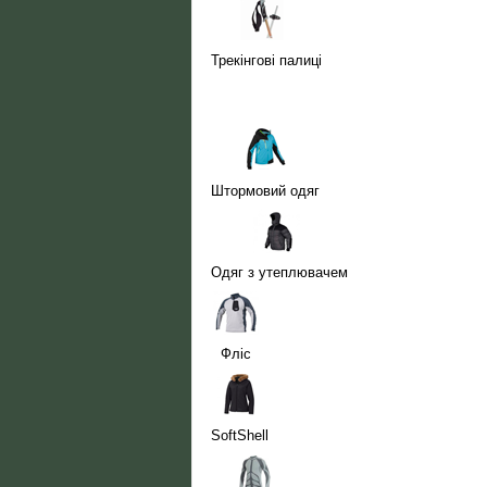
Трекінгові палиці
Штормовий одяг
Одяг з утеплювачем
Фліс
SoftShell