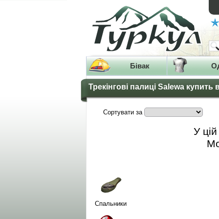
Бівак
О
Трекінгові палиці Salewa купить 
Сортувати за
У цій
Мо
Спальники