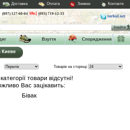
Доставка
Оплата
Знижки
Контакти
(097) 127-60-04
(093) 719-12-33
turkul.net
Знайти
дяг
Взуття
Спорядження
в Киеве
Товарів на сторінці
 категорії товари відсутні!
жливо Вас зацікавить:
Бівак