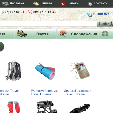
Доставка
Оплата
Знижки
Контакти
(097) 127-60-04
(093) 719-12-33
turkul.net
Знайти
дяг
Взуття
Спорядження
юкзаки Travel
Туристичні килимки
Дорожні аксесуари
xtreme
Travel Extreme
Travel Extreme