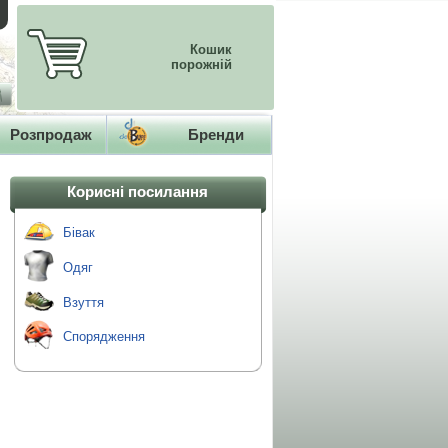
Кошик
порожній
Розпродаж
Бренди
Корисні посилання
Бівак
Одяг
Взуття
Спорядження