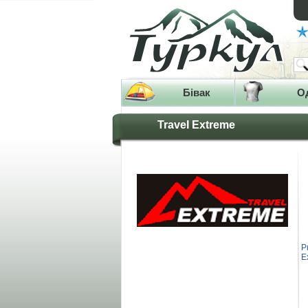
Бівак
О
Travel Extreme
Р
E