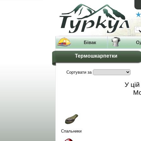
Бівак
О
Термошкарпетки
Сортувати за
У цій
Мо
Спальники