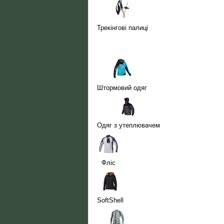
Трекінгові палиці
Штормовий одяг
Одяг з утеплювачем
Фліс
SoftShell