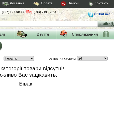
Доставка
Оплата
Знижки
Контакти
(097) 127-60-04
(093) 719-12-33
turkul.net
Знайти
дяг
Взуття
Спорядження
Товарів на сторінці
 категорії товари відсутні!
жливо Вас зацікавить:
Бівак