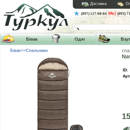
Доставка
Оп
(097) 127-60-04
(093) 7
Бівак
Одяг
Взу
Бівак>>Спальники
спа
Na
ID:
Арт
1