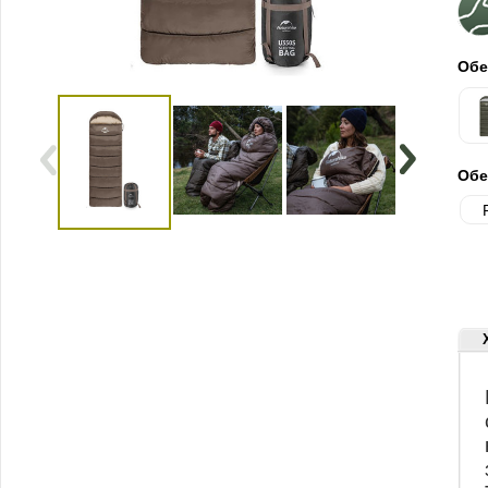
Обе
Обе