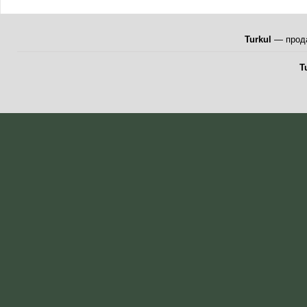
Turkul
— прода
T