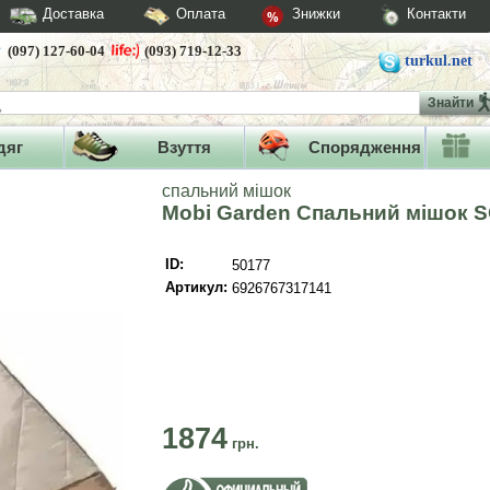
Доставка
Оплата
Знижки
Контакти
(097) 127-60-04
(093) 719-12-33
turkul.net
Знайти
дяг
Взуття
Спорядження
спальний мішок
Mobi Garden Спальний мішок 
ID:
50177
Артикул:
6926767317141
1874
грн.