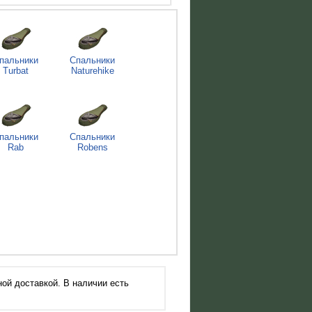
пальники
Спальники
Turbat
Naturehike
пальники
Спальники
Rab
Robens
ой доставкой. В наличии есть