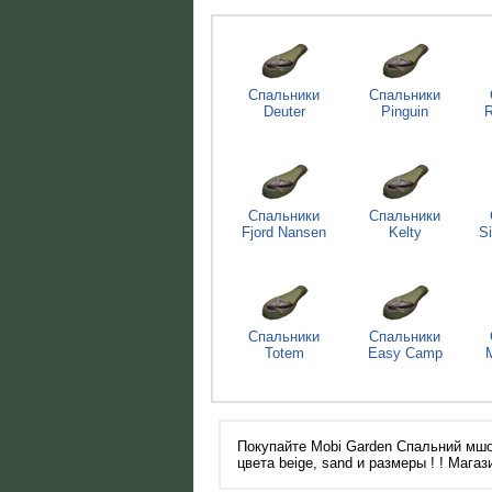
Спальники
Спальники
Deuter
Pinguin
R
Спальники
Спальники
Fjord Nansen
Kelty
S
Спальники
Спальники
Totem
Easy Camp
Покупайте Mobi Garden Спальний мшо
цвета beige, sand и размеры ! ! Магаз