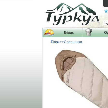
Бівак
О
Бівак>>Спальники