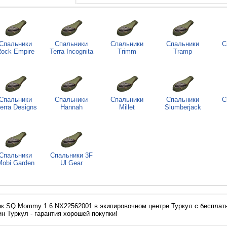
Спальники
Спальники
Спальники
Спальники
С
ock Empire
Terra Incognita
Trimm
Tramp
Спальники
Спальники
Спальники
Спальники
С
ierra Designs
Hannah
Millet
Slumberjack
Спальники
Спальники 3F
Mobi Garden
Ul Gear
к SQ Mommy 1.6 NX22562001 в экипировочном центре Туркул с бесплатн
ин Туркул - гарантия хорошей покупки!