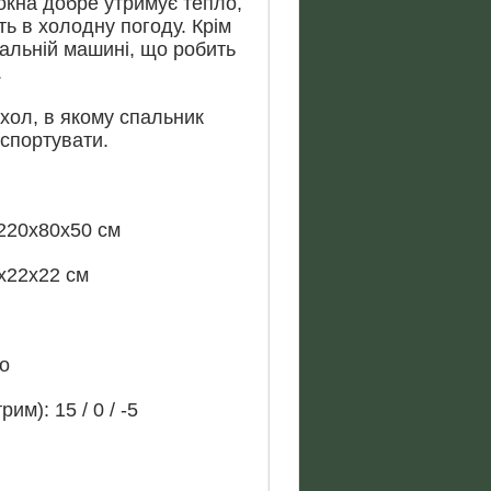
окна добре утримує тепло,
ть в холодну погоду. Крім
ральній машині, що робить
.
хол, в якому спальник
нспортувати.
 220х80х50 см
7х22х22 см
о
им): 15 / 0 / -5