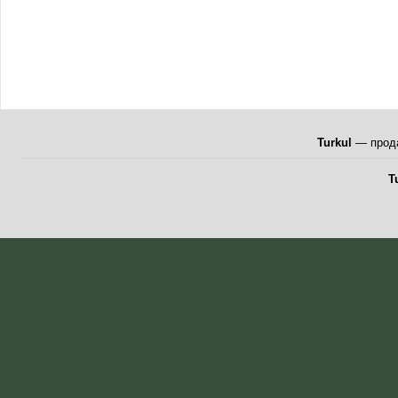
Turkul
— прода
T