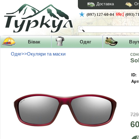
Доставка
Оп
(097) 127-60-04
(093) 7
Бівак
Одяг
Взу
Одяг>>Окуляри та маски
сон
So
ID:
Арт
729
6