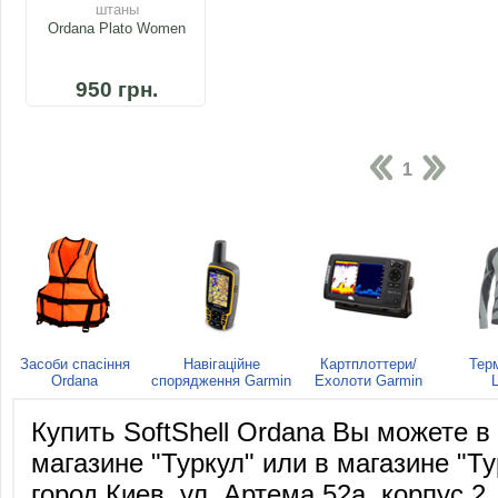
штаны
Ordana Plato Women
950 грн.
1
Засоби спасіння
Навігаційне
Картплоттери/
Тер
Ordana
спорядження Garmin
Ехолоти Garmin
L
Купить SoftShell Ordana Вы можете 
магазине "Туркул" или в магазине "Ту
город Киев, ул. Артема 52а, корпус 2,