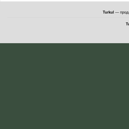
Turkul
— прода
T