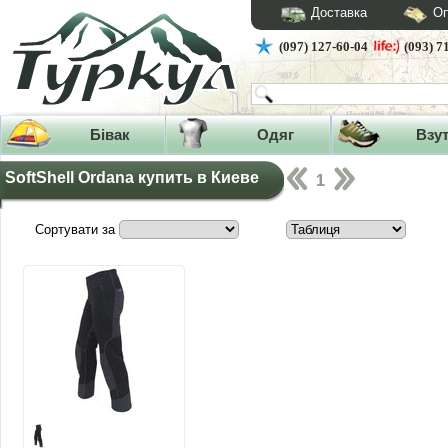
Доставка
Оп
(097) 127-60-04
(093) 7
Бівак
Одяг
Взу
SoftShell Ordana купить в Киеве
1
Сортувати за