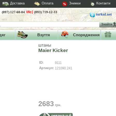
Доставка
Оплата
Знижки
Контакти
(097) 127-60-04
(093) 719-12-33
turkul.net
Знайти
дяг
Взуття
Спорядження
штаны
Maier Kicker
ID:
9111
Артикул:
121090.241
2683
грн.