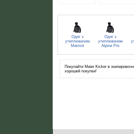
Одяг з
Одяг з
утеплювачем
утеплювачем
у
Marmot
Alpine Pro
Покупайте Maier Kicker в экипировочн
хорошей покупки!