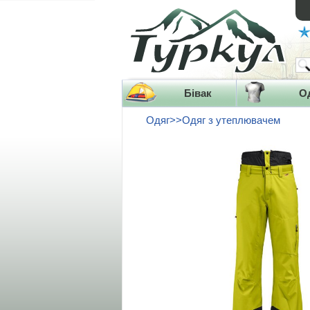
Бівак
О
Одяг>>Одяг з утеплювачем