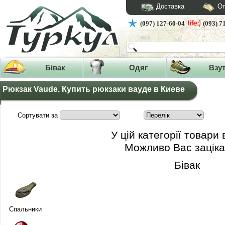
Доставка
Оп
(097) 127-60-04
(093) 7
Бівак
Одяг
Взу
Рюкзак Vaude. Купить рюкзаки вауде в Киеве
Сортувати за
У цій категорії товари 
Можливо Вас заціка
Бівак
Спальники