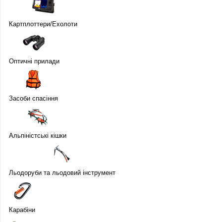
Карт­плот­те­ри/Ехо­лоти
Оптичні прилади
Засоби спасіння
Альпіністські кішки
Льодоруби та льодовий інструмент
Карабіни