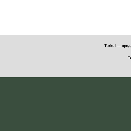
Turkul
— прода
T