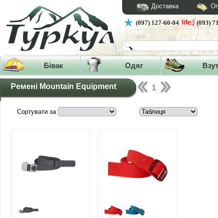
Доставка
Оп
(097) 127-60-04
(093) 7
Бівак
Одяг
Взу
Ремені Mountain Equipment
1
Сортувати за