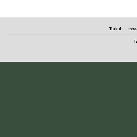
Turkul
— прода
T