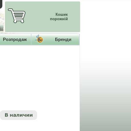
Кошик
порожній
Розпродаж
Бренди