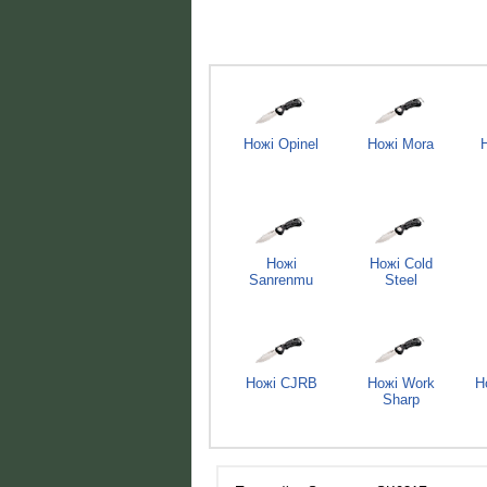
Ножі Opinel
Ножі Mora
Ножі
Ножі Cold
Sanrenmu
Steel
Ножі CJRB
Ножі Work
Н
Sharp