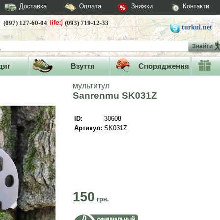
Доставка
Оплата
Знижки
Контакти
(097) 127-60-04
(093) 719-12-33
turkul.net
Знайти
дяг
Взуття
Спорядження
мультитул
Sanrenmu SK031Z
ID:
30608
Артикул:
SK031Z
150
грн.