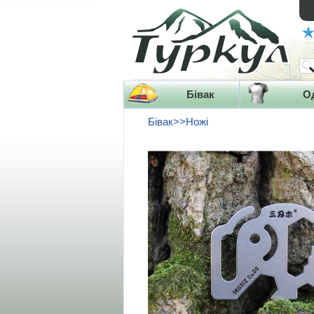
Бівак
О
Бівак>>Ножі