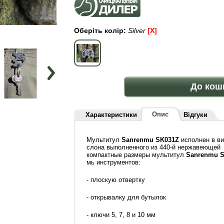
Оберіть колір:
Silver
[x]
До кош
Опис
Характеристики
Відгуки
Мультитул
Sanrenmu SK031Z
исполнен в ви
слона выполненного из 440-й нержавеющей 
компактные размеры мультитул
Sanrenmu 
мь инструментов:
- плоскую отвертку
- открывалку для бутылок
- ключи 5, 7, 8 и 10 мм