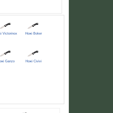
і Victorinox
Ножі Boker
ожі Ganzo
Ножі Civivi