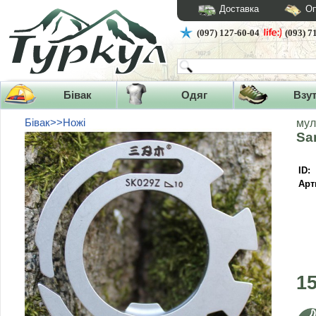
Доставка
Оп
(097) 127-60-04
(093) 7
Бівак
Одяг
Взу
Бівак>>Ножі
мул
Sa
ID:
Арт
1