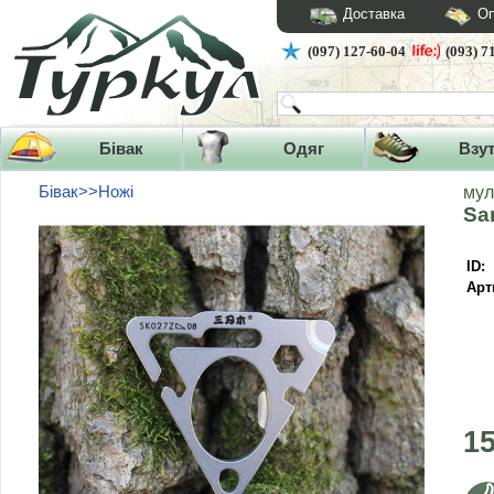
Доставка
Оп
(097) 127-60-04
(093) 7
Бівак
Одяг
Взу
Бівак>>Ножі
мул
Sa
ID:
Арт
1