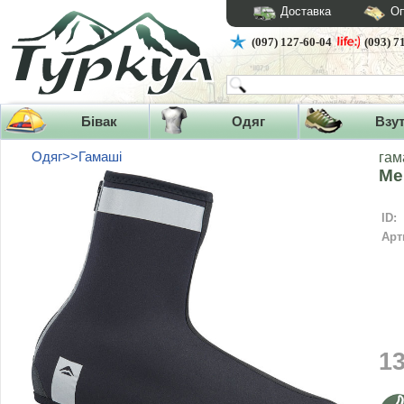
Доставка
Оп
(097) 127-60-04
(093) 7
Бівак
Одяг
Взу
Одяг>>Гамаші
га
Me
ID:
Арт
1